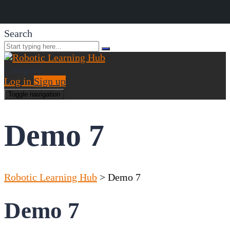
Search
Category
Log in
Sign up
Toggle navigation
Demo 7
Robotic Learning Hub
>
Demo 7
Demo 7