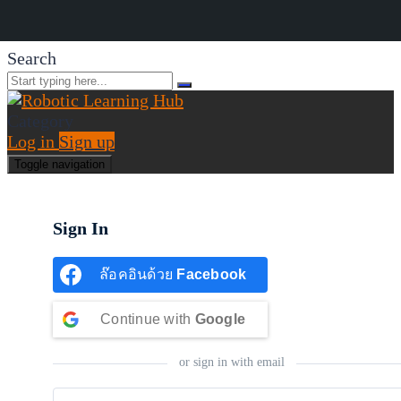
Search
Category
Log in
Sign up
Toggle navigation
Sign In
ล๊อคอินด้วย
Facebook
Continue with
Google
or sign in with email