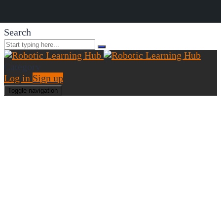
Search
Category
Log in
Sign up
Toggle navigation
Have a question?
Send enquiry
Message sent
Close