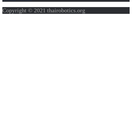
Copyright © 2021 thairobotics.org
Sign In
ล๊อคอินด้วย
Facebook
Continue with
Google
or sign in with email
The password must have a
minimum of 8 characters of numbers and letters,
contain at least 1 capital letter
Remember me