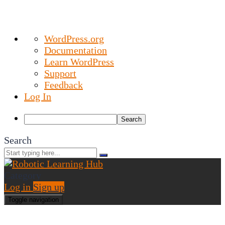
About
WordPress.org
WordPress
Documentation
Learn WordPress
Support
Feedback
Log In
Search
Search
Category
Log in
Sign up
Toggle navigation