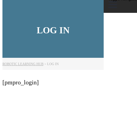
LOG IN
ROBOTIC LEARNING HUB
>
LOG IN
[pmpro_login]